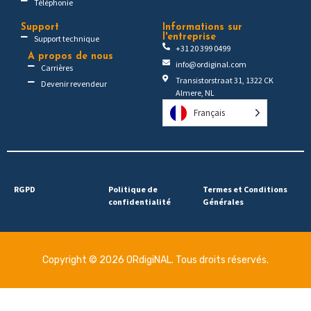
Téléphonie
Support
Informations sur
l'entreprise
Support technique
+31 20 399 0499
A propos de nous
info@ordiginal.com
Carrières
Transistorstraat 31, 1322 CK
Devenir revendeur
Almere, NL
Français
RGPD
Politique de
Termes et Conditions
confidentialité
Générales
Copyright © 2026 ORdigiNAL. Tous droits réservés.