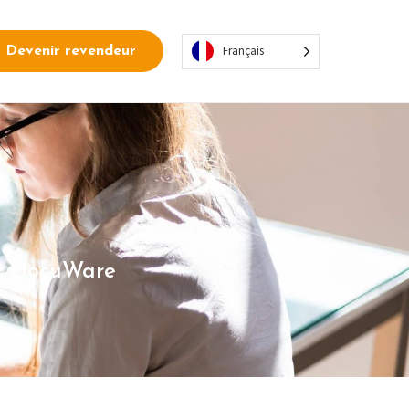
Français
Devenir revendeur
ec DocuWare