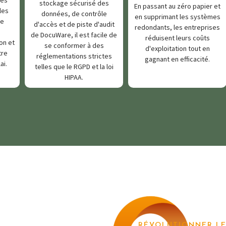
stockage sécurisé des
En passant au zéro papier et
les
données, de contrôle
en supprimant les systèmes
re
d'accès et de piste d'audit
redondants, les entreprises
de DocuWare, il est facile de
réduisent leurs coûts
on et
se conformer à des
d'exploitation tout en
tre
réglementations strictes
gagnant en efficacité.
ai.
telles que le RGPD et la loi
HIPAA.
RÉVOLUTIONNER LE