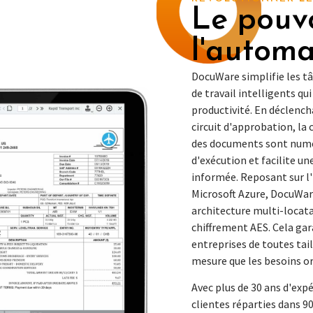
Le pouv
l'automa
DocuWare simplifie les tâ
de travail intelligents q
productivité. En déclenc
circuit d'approbation, la
des documents sont numéri
d'exécution et facilite un
informée. Reposant sur l'
Microsoft Azure, DocuWare
architecture multi-locatai
chiffrement AES. Cela garan
entreprises de toutes tai
mesure que les besoins o
Avec plus de 30 ans d'exp
clientes réparties dans 9