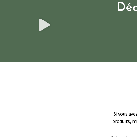
Déc
Si vous ave
produits, n