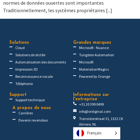
normes de données ouvertes sont importantes
Traditionnellement, les systèmes propriétaires [...]
Solutions
Grandes marques
Cloud
Microsoft - Nuance
Solutions de dictée
Tungsten Automation
Automatisation des documents
Microsoft
Impression 3D
Materialise Magics
Reconnaissance vocale
Powered by Orange
Téléphonie
Support
Informations sur
l'entreprise
Support technique
+31 20 399 0499
A propos de nous
info@ordiginal.com
Carrières
Transistorstraat 31, 1322 CK
Devenir revendeur
Almere, NL
Français