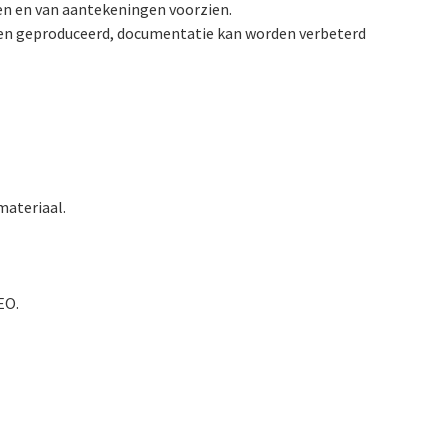
en en van aantekeningen voorzien.
den geproduceerd, documentatie kan worden verbeterd
materiaal.
EO.