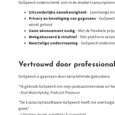
GoSpeech onderscheidt zich in de drukke transcriptiem
Uitzonderlijke nauwkeurigheid
- Jarenlange erv
Privacy en beveiliging van gegevens
- GoSpeech
wordt gehost.
Geen abonnement nodig
- Met de flexibele prij
Webgebaseerd & Intuïtief
- Het platform vereis
Meertalige ondersteuning
- GoSpeech ondersteu
Vertrouwd door professiona
GoSpeech is geprezen door verschillende gebruikers:
"Ik gebruik GoSpeech om mijn podcastinterviews en YouT
-
Kurt Woischytzky, Podcast Producer
"De transcriptiesoftware GoSpeech heeft me overtuigd.
goed."
-
Christina Jacob, schrijfster & journaliste