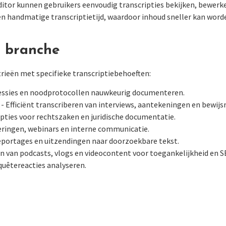
itor kunnen gebruikers eenvoudig transcripties bekijken, bewerk
n handmatige transcriptietijd, waardoor inhoud sneller kan wor
 branche
rieën met specifieke transcriptiebehoeften:
essies en noodprotocollen nauwkeurig documenteren.
- Efficiënt transcriberen van interviews, aantekeningen en bewijs
pties voor rechtszaken en juridische documentatie.
ringen, webinars en interne communicatie.
reportages en uitzendingen naar doorzoekbare tekst.
n van podcasts, vlogs en videocontent voor toegankelijkheid en S
quêtereacties analyseren.