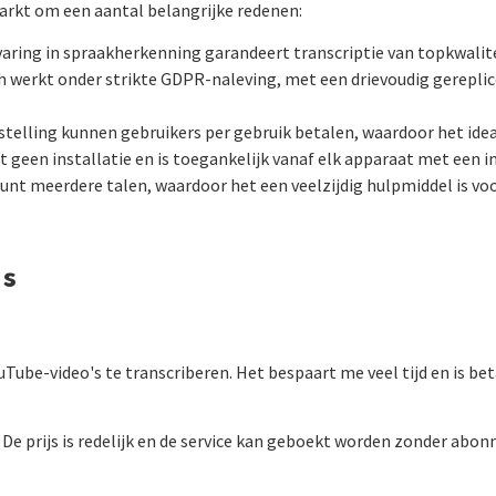
arkt om een aantal belangrijke redenen:
aring in spraakherkenning garandeert transcriptie van topkwalite
 werkt onder strikte GDPR-naleving, met een drievoudig gereplicee
sstelling kunnen gebruikers per gebruik betalen, waardoor het ideaa
t geen installatie en is toegankelijk vanaf elk apparaat met een i
nt meerdere talen, waardoor het een veelzijdig hulpmiddel is voo
ls
ube-video's te transcriberen. Het bespaart me veel tijd en is be
 De prijs is redelijk en de service kan geboekt worden zonder abo