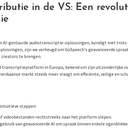
ibutie in de VS: Een revolut
ie
 AI-gestuurde audiotranscriptie-oplossingen, kondigt met trots ha
-oplossingen, zijn we verheugd om GoSpeech's geavanceerde spraa
 creators te brengen.
 transcriptieplatform in Europa, bekend om zijn uitzonderlijke na
ikaanse markt steeds meer vraagt om efficiënte, veilige en scha
intuïtieve stappen:
of videobestanden rechtstreeks naar het platform slepen.
gebruik van geavanceerde AI om spraak binnen enkele ogenblikken