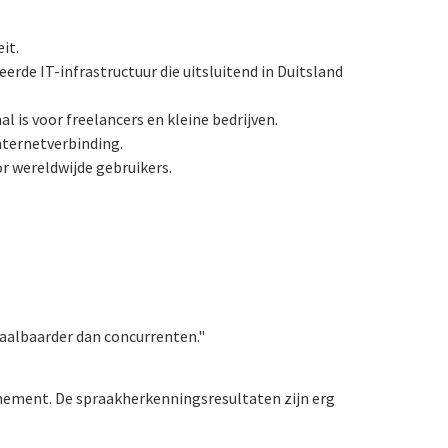
it.
rde IT-infrastructuur die uitsluitend in Duitsland
l is voor freelancers en kleine bedrijven.
nternetverbinding.
r wereldwijde gebruikers.
taalbaarder dan concurrenten."
nnement. De spraakherkenningsresultaten zijn erg