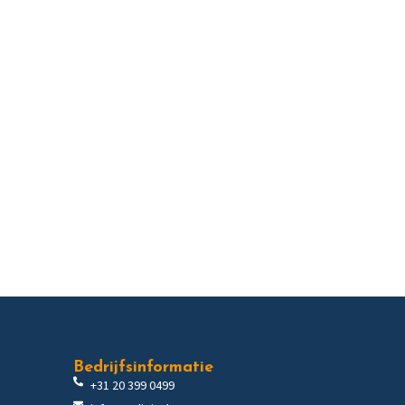
Bedrijfsinformatie
+31 20 399 0499