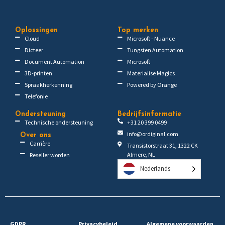
Oplossingen
Top merken
Cloud
Microsoft - Nuance
Dicteer
Tungsten Automation
Document Automation
Microsoft
3D-printen
Materialise Magics
Spraakherkenning
Powered by Orange
Telefonie
Ondersteuning
Bedrijfsinformatie
Technische ondersteuning
+31 20 399 0499
info@ordiginal.com
Over ons
Carrière
Transistorstraat 31, 1322 CK
Almere, NL
Reseller worden
Nederlands
GDPR
Privacybeleid
Algemene voorwaarden