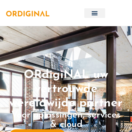
ORdigiNAL uw
vertrouwde
wereldwijde partner
Voor oplossingen, services
& cloud