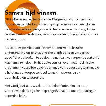
OVER ORDIGINAL
Samen tijd winnen.
ORdigiNAL is uw perfecte partner! Wij geven prioriteit aan het
opbouwen van sterke partnerships op basis van een eerlijke en
bescheiden ethiek. We geloven in het koesteren van langdurige
relaties met onze klanten, waardoor wederzijdse groei en succes
verzekerd zijn.
Als toegewijde Microsoft
Partner bieden we technische
ondersteuning en innovatieve cloud oplossingen om aan uw
specifieke behoeften te voldoen. Ons team van experts staat altijd
klaar om u te helpen bij het oplossen van eventuele technische
problemen. Hetzelfde geldt voor onze verkoopondersteuning, die
u helpt uw verkooppotentieel te maximaliseren en uw
bedrijfsdoelen te bereiken.
Met ORdigiNAL als uw value added distributeur kunt u erop
vertrouwen dat u bij elke stap ongeëvenaarde ondersteuning en
expertise krijgt.