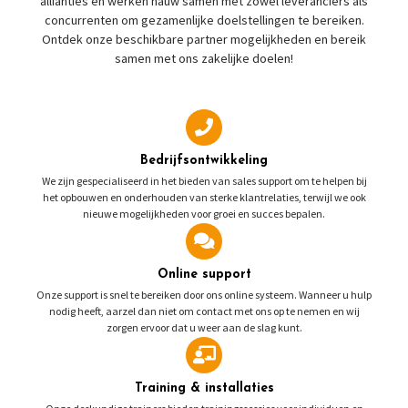
allianties en werken nauw samen met zowel leveranciers als
concurrenten om gezamenlijke doelstellingen te bereiken.
Ontdek onze beschikbare partner mogelijkheden en bereik
samen met ons zakelijke doelen!
Bedrijfsontwikkeling
We zijn gespecialiseerd in het bieden van sales support om te helpen bij
het opbouwen en onderhouden van sterke klantrelaties, terwijl we ook
nieuwe mogelijkheden voor groei en succes bepalen.
Online support
Onze support is snel te bereiken door ons online systeem. Wanneer u hulp
nodig heeft, aarzel dan niet om contact met ons op te nemen en wij
zorgen ervoor dat u weer aan de slag kunt.
Training & installaties