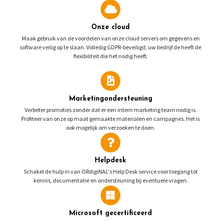
Onze cloud
Maak gebruik van de voordelen van onze cloud servers om gegevens en
software veilig op te slaan. Volledig GDPR-beveiligd, uw bedrijf de heeft de
flexibiliteit die het nodig heeft.
Marketingondersteuning
Verbeter promoties zonder dat er een intern marketing team nodig is.
Profiteer van onze op maat gemaakte materialen en campagnes. Het is
ook mogelijk om verzoeken te doen.
Helpdesk
Schakel de hulp in van ORdigiNAL's Help Desk service voor toegang tot
kennis, documentatie en ondersteuning bij eventuele vragen.
Microsoft gecertificeerd