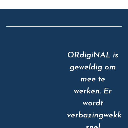
ORdigiNAL is
geweldig om
mee te
werken. Er
wordt
verbazingwekke
snel