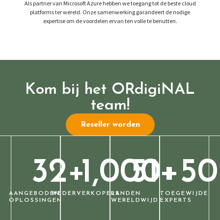
Als partner van Microsoft Azure hebben we toegang tot de beste cloud
platforms ter wereld. Onze samenwerking garandeert de nodige
expertise om de voordelen ervan ten volle te benutten.
Kom bij het ORdigiNAL
team!
Reseller worden
32
+
1,000
51
+
+
50
AANGEBODEN
WEDERVERKOPERS
LANDEN
TOEGEWIJDE
OPLOSSINGEN
WERELDWIJD
EXPERTS