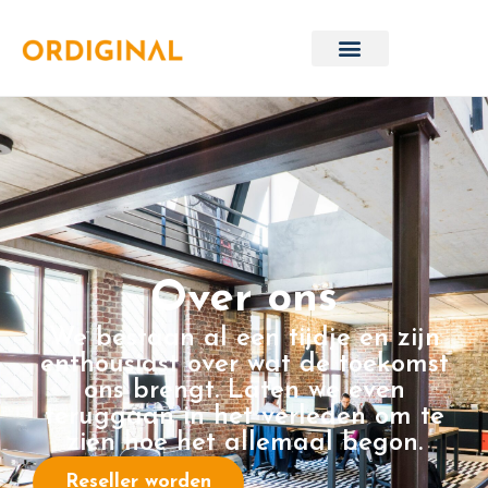
Over ons
We bestaan al een tijdje en zijn
enthousiast over wat de toekomst
ons brengt. Laten we even
teruggaan in het verleden om te
zien hoe het allemaal begon.
Reseller worden