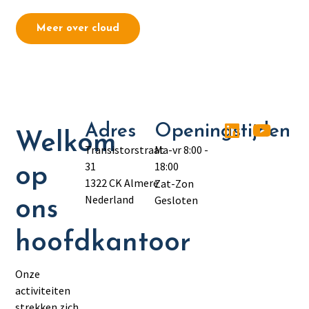
Meer over cloud
Adres
Openingstijden
Welkom
Transistorstraat
Ma-vr 8:00 -
31
18:00
op
1322 CK Almere
Zat-Zon
Nederland
Gesloten
ons
hoofdkantoor
Onze
activiteiten
strekken zich