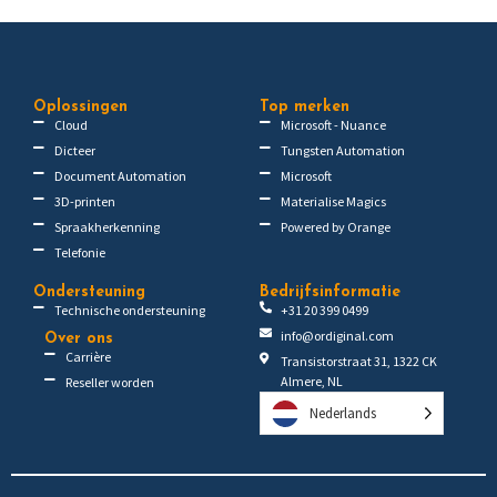
Oplossingen
Top merken
Cloud
Microsoft - Nuance
Dicteer
Tungsten Automation
Document Automation
Microsoft
3D-printen
Materialise Magics
Spraakherkenning
Powered by Orange
Telefonie
Ondersteuning
Bedrijfsinformatie
Technische ondersteuning
+31 20 399 0499
info@ordiginal.com
Over ons
Carrière
Transistorstraat 31, 1322 CK
Almere, NL
Reseller worden
Nederlands