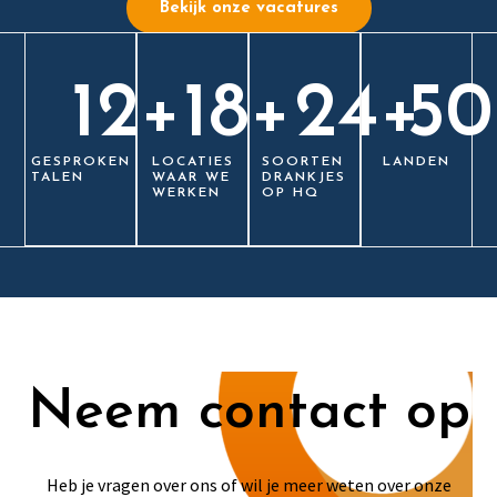
Bekijk onze vacatures
12
+
18
+
24
+
50
GESPROKEN
LOCATIES
SOORTEN
LANDEN
TALEN
WAAR WE
DRANKJES
WERKEN
OP HQ
Neem contact op
Heb je vragen over ons of wil je meer weten over onze