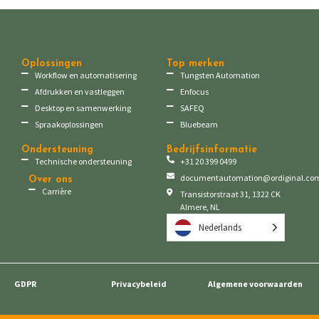
Oplossingen
Top merken
Workflow en automatisering
Tungsten Automation
Afdrukken en vastleggen
Enfocus
Desktop en samenwerking
SAFEQ
Spraakoplossingen
Bluebeam
Ondersteuning
Bedrijfsinformatie
Technische ondersteuning
+31 20 399 0499
documentautomation@ordiginal.co
Over ons
Carrière
Transistorstraat 31, 1322 CK
Almere, NL
Nederlands
GDPR
Privacybeleid
Algemene voorwaarden