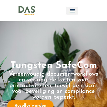
Tungsten SafeCom
Vereenvoudig documentworkflows
en verlaag de kosten voor
printactiviteiten, terwijl de risico's
voor beveiliging en compliance
worden beperkt.
Reseller worden