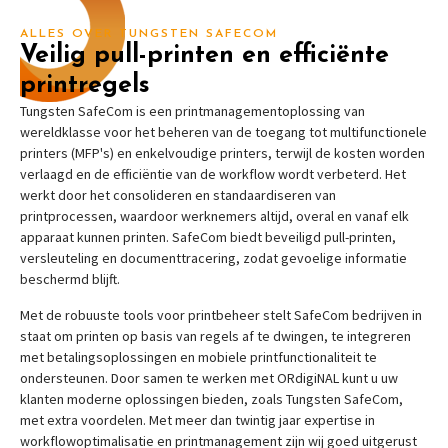
ALLES OVER TUNGSTEN SAFECOM
Veilig pull-printen en efficiënte
printregels
Tungsten SafeCom is een printmanagementoplossing van
wereldklasse voor het beheren van de toegang tot multifunctionele
printers (MFP's) en enkelvoudige printers, terwijl de kosten worden
verlaagd en de efficiëntie van de workflow wordt verbeterd. Het
werkt door het consolideren en standaardiseren van
printprocessen, waardoor werknemers altijd, overal en vanaf elk
apparaat kunnen printen. SafeCom biedt beveiligd pull-printen,
versleuteling en documenttracering, zodat gevoelige informatie
beschermd blijft.
Met de robuuste tools voor printbeheer stelt SafeCom bedrijven in
staat om printen op basis van regels af te dwingen, te integreren
met betalingsoplossingen en mobiele printfunctionaliteit te
ondersteunen. Door samen te werken met ORdigiNAL kunt u uw
klanten moderne oplossingen bieden, zoals Tungsten SafeCom,
met extra voordelen. Met meer dan twintig jaar expertise in
workflowoptimalisatie en printmanagement zijn wij goed uitgerust