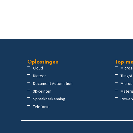
Oplossingen
Top me
Cloud
Micros
Dicteer
Tungst
Document Automation
Micros
3D-printen
Materi
Spraakherkenning
Power
Telefonie