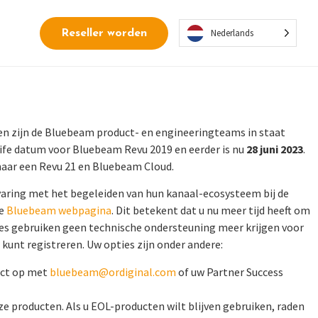
Nederlands
Reseller worden
ien zijn de Bluebeam product- en engineeringteams in staat
Life datum voor Bluebeam Revu 2019 en eerder is nu
28 juni 2023
.
naar een Revu 21 en Bluebeam Cloud.
aring met het begeleiden van hun kanaal-ecosysteem bij de
ze
Bluebeam webpagina
. Dit betekent dat u nu meer tijd heeft om
ies gebruiken geen technische ondersteuning meer krijgen voor
 kunt registreren. Uw opties zijn onder andere:
act op met
bluebeam@ordiginal.com
of uw Partner Success
e producten. Als u EOL-producten wilt blijven gebruiken, raden