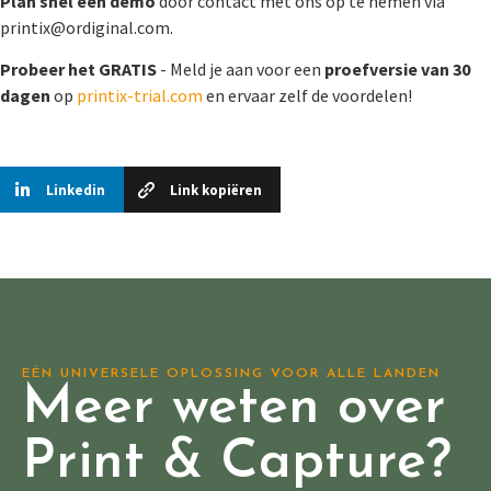
Plan snel een demo
door contact met ons op te nemen via
printix@ordiginal.com
.
Probeer het GRATIS
- Meld je aan voor een
proefversie van 30
dagen
op
printix-trial.com
en ervaar zelf de voordelen!
Linkedin
Link kopiëren
EÉN UNIVERSELE OPLOSSING VOOR ALLE LANDEN
Meer weten over
Print & Capture?