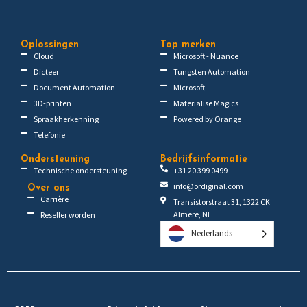
Oplossingen
Top merken
Cloud
Microsoft - Nuance
Dicteer
Tungsten Automation
Document Automation
Microsoft
3D-printen
Materialise Magics
Spraakherkenning
Powered by Orange
Telefonie
Ondersteuning
Bedrijfsinformatie
Technische ondersteuning
+31 20 399 0499
info@ordiginal.com
Over ons
Carrière
Transistorstraat 31, 1322 CK
Almere, NL
Reseller worden
Nederlands