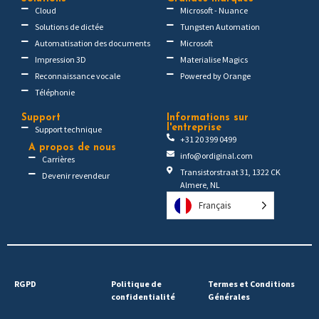
Cloud
Microsoft - Nuance
Solutions de dictée
Tungsten Automation
Automatisation des documents
Microsoft
Impression 3D
Materialise Magics
Reconnaissance vocale
Powered by Orange
Téléphonie
Support
Informations sur
l'entreprise
Support technique
+31 20 399 0499
A propos de nous
info@ordiginal.com
Carrières
Transistorstraat 31, 1322 CK
Devenir revendeur
Almere, NL
Français
RGPD
Politique de
Termes et Conditions
confidentialité
Générales