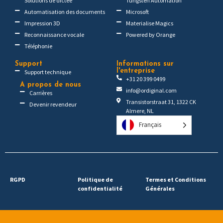
Solutions de dictée
Tungsten Automation
Automatisation des documents
Microsoft
Impression 3D
Materialise Magics
Reconnaissance vocale
Powered by Orange
Téléphonie
Support
Informations sur
l'entreprise
Support technique
+31 20 399 0499
A propos de nous
info@ordiginal.com
Carrières
Transistorstraat 31, 1322 CK
Devenir revendeur
Almere, NL
Français
RGPD
Politique de
Termes et Conditions
confidentialité
Générales