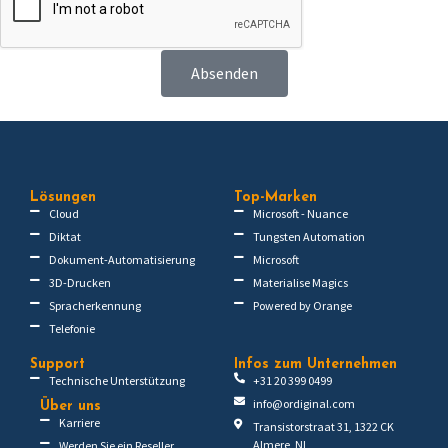
Absenden
Lösungen
Top-Marken
Cloud
Microsoft - Nuance
Diktat
Tungsten Automation
Dokument-Automatisierung
Microsoft
3D-Drucken
Materialise Magics
Spracherkennung
Powered by Orange
Telefonie
Support
Infos zum Unternehmen
Technische Unterstützung
+31 20 399 0499
info@ordiginal.com
Über uns
Karriere
Transistorstraat 31, 1322 CK
Almere, NL
Werden Sie ein Reseller