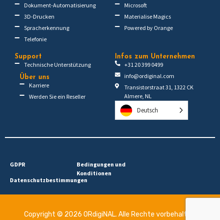
Dokument-Automatisierung
Microsoft
3D-Drucken
Materialise Magics
Spracherkennung
Powered by Orange
Telefonie
Support
Infos zum Unternehmen
Technische Unterstützung
+31 20 399 0499
info@ordiginal.com
Über uns
Karriere
Transistorstraat 31, 1322 CK
Almere, NL
Werden Sie ein Reseller
Deutsch
GDPR
Bedingungen und
Konditionen
Datenschutzbestimmungen
Copyright © 2026 ORdigiNAL. Alle Rechte vorbehalten.