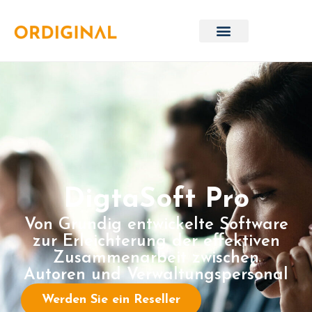
DigtaSoft Pro
Von Grundig entwickelte Software
zur Erleichterung der effektiven
Zusammenarbeit zwischen
Autoren und Verwaltungspersonal
Werden Sie ein Reseller